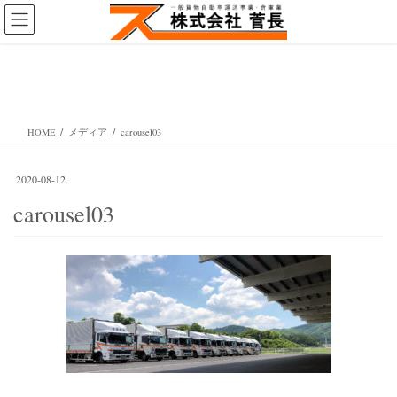
コ
ナ
ン
ビ
テ
ゲ
ン
ー
メディア
ツ
シ
へ
ョ
ス
ン
HOME
メディア
carousel03
キ
に
ッ
移
プ
動
2020-08-12
carousel03